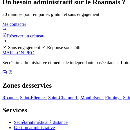
Un besoin administratif sur le Roannais ?
20 minutes pour en parler, gratuit et sans engagement
Me contacter
Réserver un créneau
Sans engagement
Réponse sous 24h
MAILLON PRO
Secrétaire administrative et médicale indépendante basée dans la Loi
Zones desservies
Roanne
,
Saint-Étienne
,
Saint-Chamond
,
Montbrison
,
Firminy
,
Sai
Services
Secrétariat médical à distance
Gestion administrative